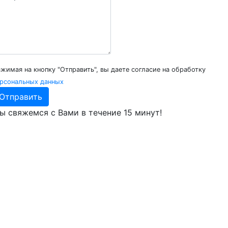
жимая на кнопку "Отправить", вы даете согласие на обработку
рсональных данных
Отправить
ы свяжемся с Вами
в течение 15 минут!
О компании
Наши сертификаты
Запасные части
Кабины КАМАЗ
Кузова КАМАЗ
Продукция
Серийные автомобили
Спецавтотехника
Прицепная техника
Автобусы