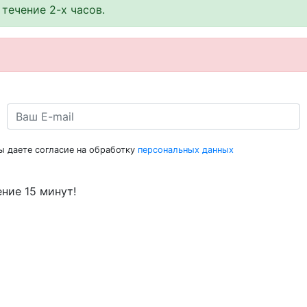
течение 2-х часов.
ы даете согласие на обработку
персональных данных
ение 15 минут!
укция
Программы покупки
йные автомобили
Лизинг от производителя
автотехника
Кредитование