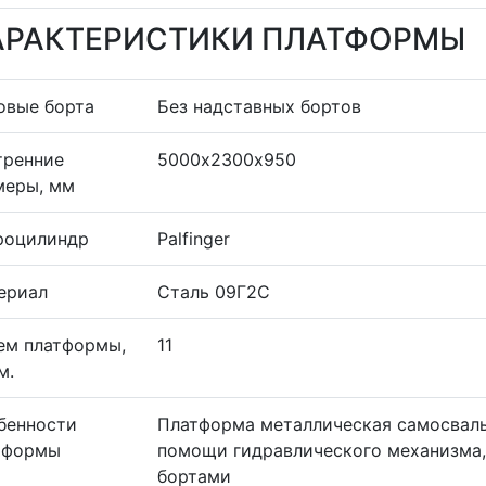
АРАКТЕРИСТИКИ ПЛАТФОРМЫ
овые борта
Без надставных бортов
тренние
5000х2300х950
меры, мм
роцилиндр
Palfinger
ериал
Сталь 09Г2С
ем платформы,
11
м.
бенности
Платформа металлическая самосваль
тформы
помощи гидравлического механизма
бортами