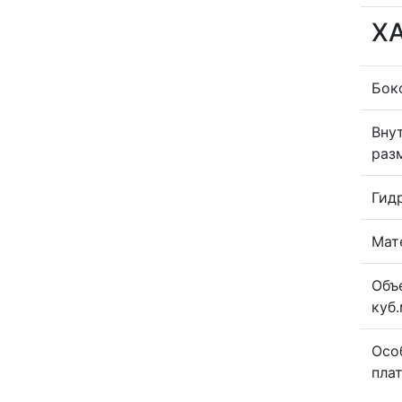
Х
Бок
Вну
раз
Гид
Мат
Объ
куб.
Осо
пла