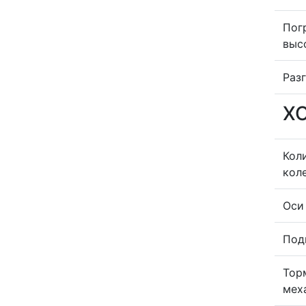
Пог
выс
Раз
Х
Кол
кол
Оси
Под
Тор
мех