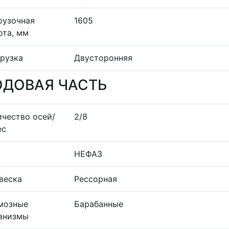
рузочная
1605
ота, мм
грузка
Двусторонняя
ОДОВАЯ ЧАСТЬ
ичество осей/
2/8
ес
НЕФАЗ
веска
Рессорная
мозные
Барабанные
анизмы