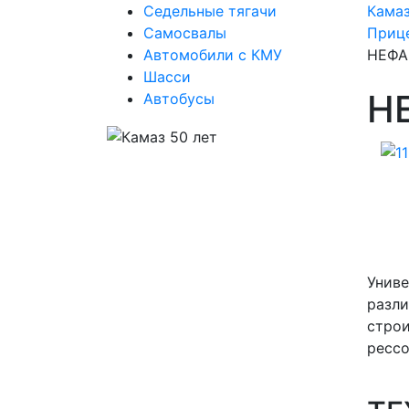
Седельные тягачи
Кама
Самосвалы
Прице
Автомобили с КМУ
НЕФА
Шасси
Н
Автобусы
Предыдущий
Следующий
Униве
разли
строи
рессо