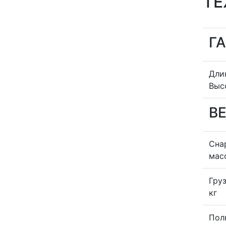
ТЕ
Г
Дли
Выс
В
Сна
масс
Гру
кг
Полн